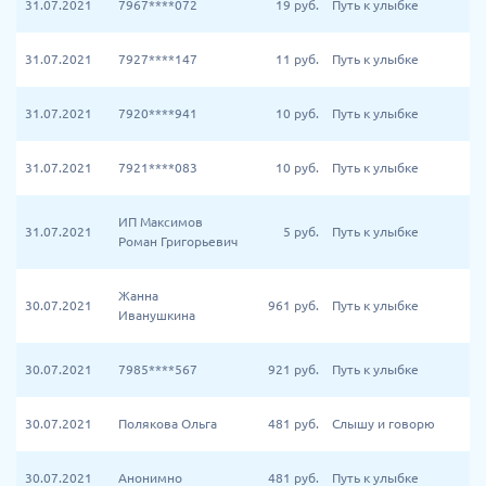
31.07.2021
7967****072
19
руб.
Путь к улыбке
31.07.2021
7927****147
11
руб.
Путь к улыбке
31.07.2021
7920****941
10
руб.
Путь к улыбке
31.07.2021
7921****083
10
руб.
Путь к улыбке
ИП Максимов
31.07.2021
5
руб.
Путь к улыбке
Роман Григорьевич
Жанна
30.07.2021
961
руб.
Путь к улыбке
Иванушкина
30.07.2021
7985****567
921
руб.
Путь к улыбке
30.07.2021
Полякова Ольга
481
руб.
Слышу и говорю
30.07.2021
Анонимно
481
руб.
Путь к улыбке