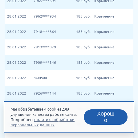
28.01.2022
7965****691
185
руб.
Кормление
28.01.2022
7962****934
185
руб.
Кормление
28.01.2022
7918****864
185
руб.
Кормление
28.01.2022
7913****879
185
руб.
Кормление
28.01.2022
7909****346
185
руб.
Кормление
28.01.2022
Минзия
185
руб.
Кормление
28.01.2022
7926****144
185
руб.
Кормление
28.01.2022
7983****002
185
руб.
Кормление
Мы обрабатываем cookies для
Хорош
улучшения качества работы сайта.
о
Подробнее:
политика обработки
28.01.2022
7964****121
185
руб.
Кормление
персональных данных
.