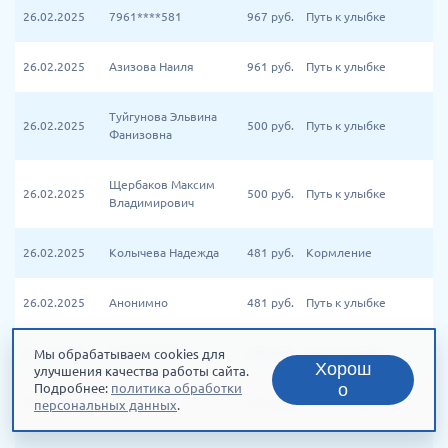
26.02.2025
7961****581
967
руб.
Путь к улыбке
26.02.2025
Азизова Наиля
961
руб.
Путь к улыбке
Туйгунова Эльвина
26.02.2025
500
руб.
Путь к улыбке
Фанизовна
Щербаков Максим
26.02.2025
500
руб.
Путь к улыбке
Владимирович
26.02.2025
Колычева Надежда
481
руб.
Кормление
26.02.2025
Анонимно
481
руб.
Путь к улыбке
26.02.2025
7925****510
328
руб.
Путь к улыбке
Мы обрабатываем cookies для
Хорош
улучшения качества работы сайта.
о
Подробнее:
политика обработки
26.02.2025
7911****261
312
руб.
Путь к улыбке
персональных данных
.