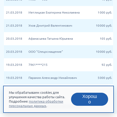
21.03.2018
Метлицкая Екатерина Николаевна
1 000
руб.
21.03.2018
Ухов Дмитрий Валентинович
10 000
руб.
20.03.2018
Афанасьева Татьяна Юрьевна
105
руб.
20.03.2018
ООО "Спецоснащение"
10 000
руб.
19.03.2018
7961****215
92
руб.
19.03.2018
Паранин Александр Михайлович
5 000
руб.
18.03.2018
Алексей
5 000
руб.
Мы обрабатываем cookies для
Хорош
улучшения качества работы сайта.
о
Подробнее:
политика обработки
Все пожертвования
персональных данных
.