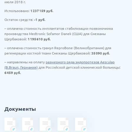
июля 2018 г.
Использовано:
1 237 159
руб.
Остаток средств:
-1
руб.
– оплачена стоимость имплантатов стабилизации позвоночника
производства Medtronic Sofamor Danek (США) для Снежаны
Щербаковой:
1 195 610
руб.
– оплачена стоимость гранул ReproBone (Великобритания) для
регенерации костной ткани Снежаны Щербаковой:
35 090
руб.
– направлены на оплату
размерного ряда эндопротезов Aesculap
(B.Braun, Германия)
для Российской детской клинической больницы:
6 459
руб.
Документы