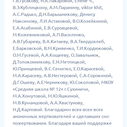
Г.В.Гусакову, Н.А.Лакаровой, Елене Ч.,
В.Э.Кублицкому, А.М.Паранину, viktor khit,
А.С.Радько, Д.Н.Барышникову, Денису
Максимову, Л.И.Астаховой, В.О.Козейкиной,
Е.А.Асабиной, Е.В.Суровцевой,
М.Кожевниковой, А.П.Василенко,
А.В.Губареву, В.А.Китаеву, В.А.Твердохлеб,
Е.Барковской, В.М.Кривенко, Т.И.Кордюковой,
О.М.Гусевой, А.А.Кощееву, О.Завальнюк,
Д.Толоконникову, Е.Н.Метлицкой,
Ю.Принцевой, В.С.Семитко, Е.О.Карасевой,
М.А.Карасеву, А.В.Нестеровой, С.А.Сорокиной,
Д.Г.Ошеву, А.Е.Черникову, Ю.Соколовой, МКОУ
«Средняя школа № 12» г.Сухиничи,
М.А.Хомутовой, М.Ю.Яшкиной,
М.В.Куманцовой, А.А.Хвастунову,
Н.Д.Карповой. Благодарим всех-всех-всех
анонимных жертвователей и сделавших смс-
пожертвования. Благодаря вашей поддержке