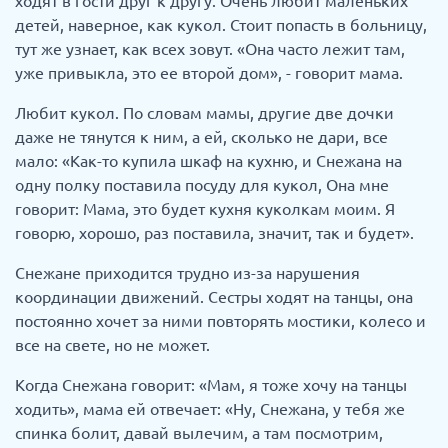
ходят в гости друг к другу. Очень любит маленьких
детей, наверное, как кукол. Стоит попасть в больницу,
тут же узнает, как всех зовут. «Она часто лежит там,
уже привыкла, это ее второй дом», - говорит мама.
Любит кукол. По словам мамы, другие две дочки
даже не тянутся к ним, а ей, сколько не дари, все
мало: «Как-то купила шкаф на кухню, и Снежана на
одну полку поставила посуду для кукол, Она мне
говорит: Мама, это будет кухня куколкам моим. Я
говорю, хорошо, раз поставила, значит, так и будет».
Снежане приходится трудно из-за нарушения
координации движений. Сестры ходят на танцы, она
постоянно хочет за ними повторять мостики, колесо и
все на свете, но не может.
Когда Снежана говорит: «Мам, я тоже хочу на танцы
ходить», мама ей отвечает: «Ну, Снежана, у тебя же
спинка болит, давай вылечим, а там посмотрим,