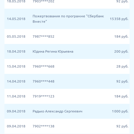
18.05.2018
7903****202
92
руб.
Пожертвования по программе "Сбербанк
14.05.2018
15 358
руб.
Вместе"
05.05.2018
7987****852
184
руб.
18.04.2018
Юдина Регина Юрьевна
200
руб.
15.04.2018
7960****668
28
руб.
14.04.2018
7960****448
92
руб.
11.04.2018
7919****123
184
руб.
09.04.2018
Радько Александр Сергеевич
1 000
руб.
09.04.2018
7902****138
92
руб.