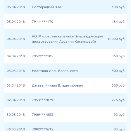
06.04.2018
Полторацкий В.М.
100
руб.
05.04.2018
7911****170
184
руб.
АО "Кировская керамика" (переадресация
04.04.2018
10 000
руб.
пожертвования Арсении Косенковой)
04.04.2018
7952****105
368
руб.
03.04.2018
Новичков Иван Валерьевич
500
руб.
03.04.2018
Дагаев Михаил Владимирович
500
руб.
02.04.2018
7953****079
276
руб.
30.03.2018
7909****853
92
руб.
30.03.2018
7902****635
83
руб.