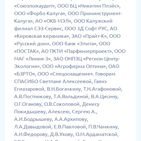
«Союзпожаудит», ООО БЦ «Никитин Плэйс»,
ООО «Форбо Калуга», ООО Проминструмент-
Калуга», АО «ОКБ МЭЛ», ООО Калужский
филиал СЭЗ-Сервис, ООО 3Д Софт РУС, АО
«Кировская керамика», ЗАО «Прайт-К», ООО
«Русский дом», ООО банк «Элита», ООО
«ПОСТАК», АО ПКТИ «Парфюмерпроект», ООО
МАГ «Линия-3», ЗАО ОНПЭЦ «Регион-Центр-
Экология», ООО «Агрофирма Оптина», ОАО
«БЗРТО», ООО «Спецоснащение». Говорим
СПАСИБО Светлане Алексеевой, Гаянэ
Егиазаровой, В.Н.Богачкину, Т.Н.Агафоновой,
А.В.Постникову, Т.А.Вальдиной, В.А.Цисину,
О.Г.Оганову, О.В.Соколовой, Денису
Покидышеву, Алексею, Сергею А.,
А.И.Бодрышеву, А.А.Архипову,
Л.А.Давыдовой, Е.В.Павловой, П.В.Чамкину,
А.Н.Федорову, Д.В.Ухову, О.М.Ардаматской,