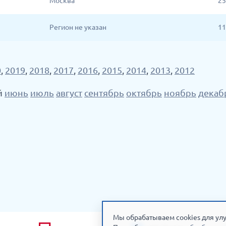
Москва
25
Регион не указан
11
0
,
2019
,
2018
,
2017
,
2016
,
2015
,
2014
,
2013
,
2012
й
июнь
июль
август
сентябрь
октябрь
ноябрь
декаб
Мы обрабатываем cookies для улу