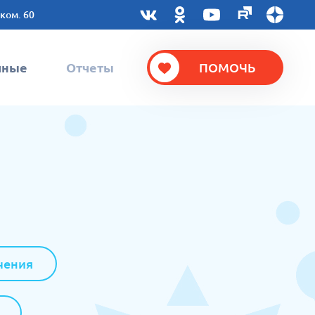
 ком. 60
чные
Отчеты
ПОМОЧЬ
чения