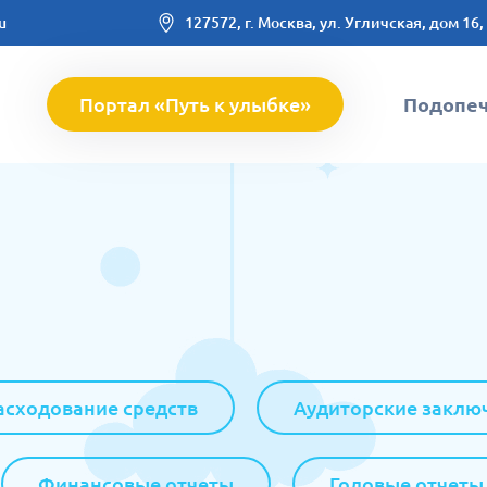
u
127572, г. Москва, ул. Угличская, дом 16,
Портал «Путь к улыбке»
Подопе
асходование средств
Аудиторские заклю
Финансовые отчеты
Годовые отчеты