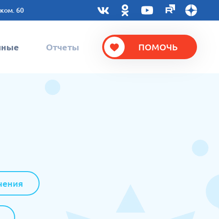
 ком. 60
чные
Отчеты
ПОМОЧЬ
чения