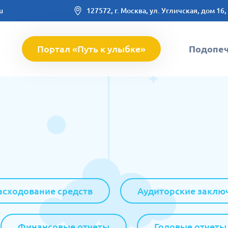
u
127572, г. Москва, ул. Угличская, дом 16,
Портал «Путь к улыбке»
Подопе
асходование средств
Аудиторские заклю
Финансовые отчеты
Годовые отчеты