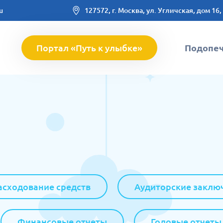
u
127572, г. Москва, ул. Угличская, дом 16,
Портал «Путь к улыбке»
Подопе
асходование средств
Аудиторские заклю
Финансовые отчеты
Годовые отчеты