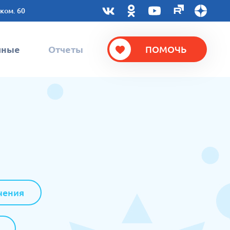
 ком. 60
чные
Отчеты
ПОМОЧЬ
чения