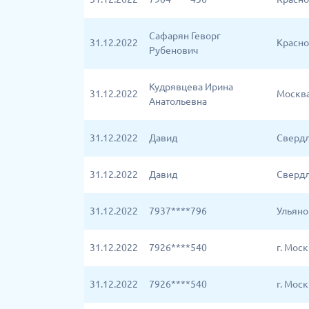
Сафарян Геворг
31.12.2022
Красно
Рубенович
Кудрявцева Ирина
31.12.2022
Москв
Анатольевна
31.12.2022
Давид
Свердл
31.12.2022
Давид
Свердл
31.12.2022
7937****796
Ульяно
31.12.2022
7926****540
г. Мос
31.12.2022
7926****540
г. Мос