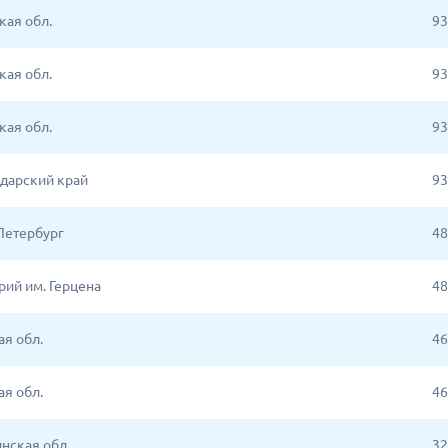
кая обл.
93
кая обл.
93
кая обл.
93
дарский край
93
Петербург
48
рий им. Герцена
48
ая обл.
46
ая обл.
46
нская обл.
32