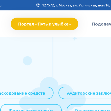
u
127572, г. Москва, ул. Угличская, дом 16,
Портал «Путь к улыбке»
Подопе
асходование средств
Аудиторские заклю
Финансовые отчеты
Годовые отчеты