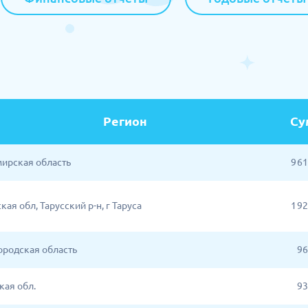
Регион
Су
ирская область
9 6
ая обл, Тарусский р-н, г Таруса
1 9
родская область
96
кая обл.
93