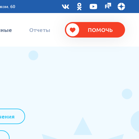
 ком. 60
чные
Отчеты
ПОМОЧЬ
чения