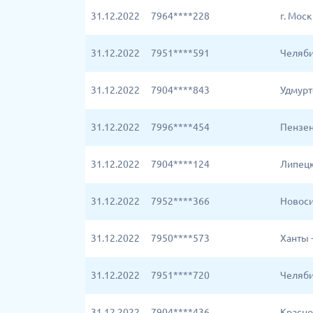
31.12.2022
7964****228
г. Мос
31.12.2022
7951****591
Челяби
31.12.2022
7904****843
Удмурт
31.12.2022
7996****454
Пензен
31.12.2022
7904****124
Липецк
31.12.2022
7952****366
Новоси
31.12.2022
7950****573
Ханты 
31.12.2022
7951****720
Челяби
31.12.2022
7904****436
Красно