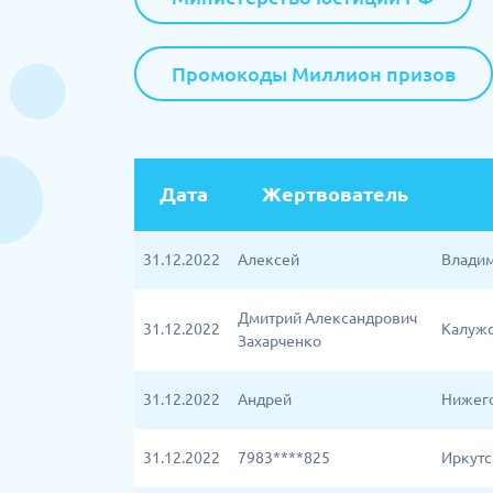
Промокоды Миллион призов
Дата
Жертвователь
31.12.2022
Алексей
Владим
Дмитрий Александрович
31.12.2022
Калужск
Захарченко
31.12.2022
Андрей
Нижего
31.12.2022
7983****825
Иркутс