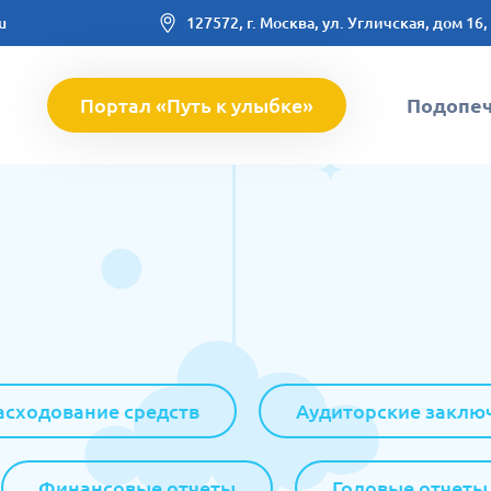
u
127572, г. Москва, ул. Угличская, дом 16,
Портал «Путь к улыбке»
Подопе
асходование средств
Аудиторские заклю
Финансовые отчеты
Годовые отчеты