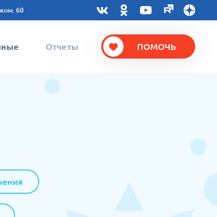
 ком. 60
чные
Отчеты
ПОМОЧЬ
чения