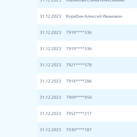
31.12.2023
Маликова Елена Алексеевна
31.12.2023
Корябин Алексей Иванович
31.12.2023
7919****336
31.12.2023
7919****336
31.12.2023
7921****578
31.12.2023
7916****286
31.12.2023
7909****950
31.12.2023
7952****217
31.12.2023
7930****187