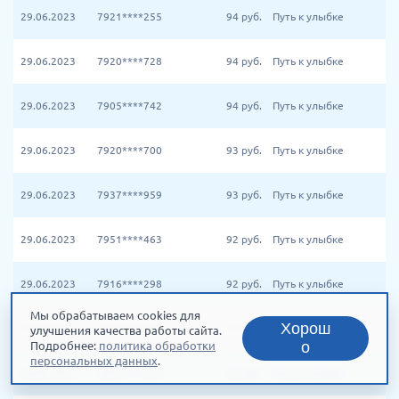
29.06.2023
7921****255
94
руб.
Путь к улыбке
29.06.2023
7920****728
94
руб.
Путь к улыбке
29.06.2023
7905****742
94
руб.
Путь к улыбке
29.06.2023
7920****700
93
руб.
Путь к улыбке
29.06.2023
7937****959
93
руб.
Путь к улыбке
29.06.2023
7951****463
92
руб.
Путь к улыбке
29.06.2023
7916****298
92
руб.
Путь к улыбке
Мы обрабатываем cookies для
Хорош
29.06.2023
7953****584
92
руб.
Путь к улыбке
улучшения качества работы сайта.
о
Подробнее:
политика обработки
персональных данных
.
29.06.2023
7953****473
92
руб.
Путь к улыбке