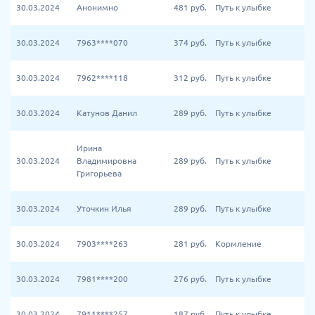
30.03.2024
Анонимно
481
руб.
Путь к улыбке
30.03.2024
7963****070
374
руб.
Путь к улыбке
30.03.2024
7962****118
312
руб.
Путь к улыбке
30.03.2024
Катунов Данил
289
руб.
Путь к улыбке
Ирина
30.03.2024
Владимировна
289
руб.
Путь к улыбке
Григорьева
30.03.2024
Уточкин Илья
289
руб.
Путь к улыбке
30.03.2024
7903****263
281
руб.
Кормление
30.03.2024
7981****200
276
руб.
Путь к улыбке
30.03.2024
7911****257
187
руб.
Путь к улыбке