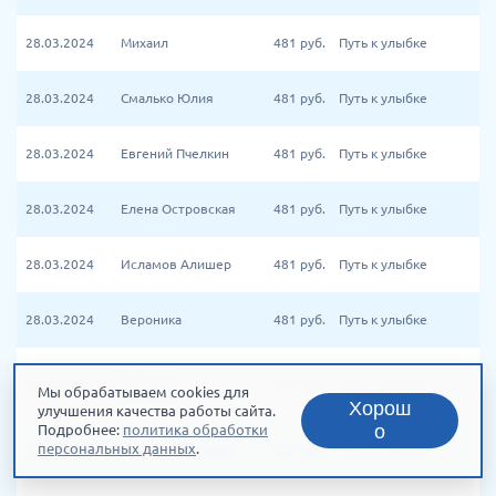
28.03.2024
Михаил
481
руб.
Путь к улыбке
28.03.2024
Смалько Юлия
481
руб.
Путь к улыбке
28.03.2024
Евгений Пчелкин
481
руб.
Путь к улыбке
28.03.2024
Елена Островская
481
руб.
Путь к улыбке
28.03.2024
Исламов Алишер
481
руб.
Путь к улыбке
28.03.2024
Вероника
481
руб.
Путь к улыбке
Ерофеев
28.03.2024
481
руб.
Путь к улыбке
Мы обрабатываем cookies для
Владимир
Хорош
улучшения качества работы сайта.
о
Подробнее:
политика обработки
персональных данных
.
28.03.2024
Никитина Татьяна
481
руб.
Путь к улыбке