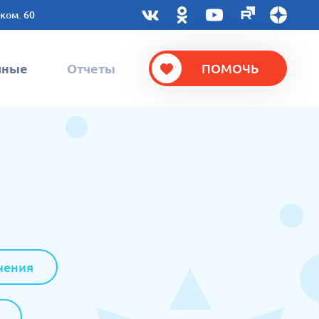
 ком. 60
чные
Отчеты
ПОМОЧЬ
чения