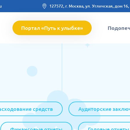
u
127572, г. Москва, ул. Угличская, дом 16,
Портал «Путь к улыбке»
Подопе
асходование средств
Аудиторские заклю
Финансовые отчеты
Годовые отчеты