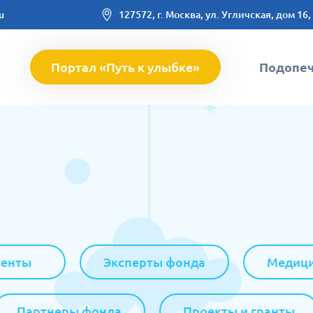
u
127572, г. Москва, ул. Угличская, дом 16,
Портал «Путь к улыбке»
Подопе
енты
Эксперты фонда
Медици
Партнеры фонда
Проекты и гранты