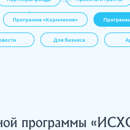
Программа «Кормление»
Программ
овости
Для бизнеса
А
льной программы «И