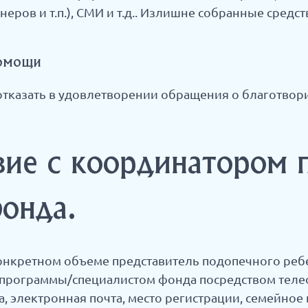
еров и т.п.), СМИ и т.д.. Излишне собранные средс
помощи
 отказать в удовлетворении обращения о благотво
вие с координатором
онда.
онкретном объеме представитель подопечного реб
 программы/специалистом фонда посредством теле
, электронная почта, место регистрации, семейное