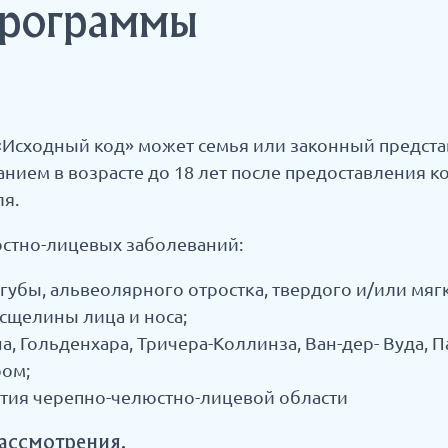
программы
«Исходный код» может семья или законный предст
ием в возрасте до 18 лет после предоставления к
ля.
стно-лицевых заболеваний:
бы, альвеолярного отростка, твердого и/или мягк
сщелины лица и носа;
, Гольденхара, Тричера-Коллинза, Ван-дер- Вуда, Па
ром;
тия черепно-челюстно-лицевой области
ассмотрения.