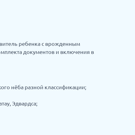
авитель ребенка с врожденным
омплекта документов и включения в
ого нёба разной классификации;
тау, Эдвардса;