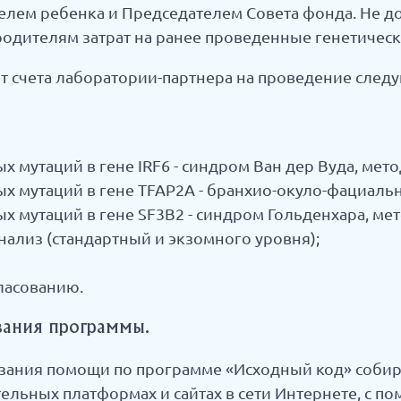
лем ребенка и Председателем Совета фонда. Не до
дителям затрат на ранее проведенные генетическ
т счета лаборатории-партнера на проведение след
 мутаций в гене IRF6 - синдром Ван дер Вуда, мет
 мутаций в гене TFAP2A - бранхио-окуло-фациаль
 мутаций в гене SF3B2 - синдром Гольденхара, ме
лиз (стандартный и экзомного уровня);
ласованию.
вания программы.
азания помощи по программе «Исходный код» соби
тельных платформах и сайтах в сети Интернете, с