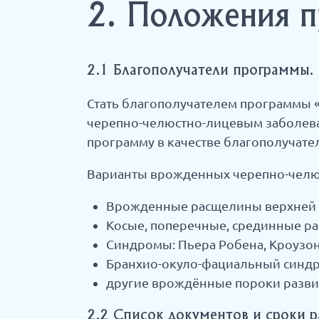
2. Положения 
2.1 Благополучатели программы.
Стать благополучателем программы 
черепно-челюстно-лицевым заболеван
программу в качестве благополучате
Варианты врожденных черепно-челю
Врожденные расщелины верхней гу
Косые, поперечные, срединные ра
Синдромы: Пьера Робена, Кроузона
Бранхио-окуло-фациальный синд
другие врождённые пороки разви
2.2 Список документов и сроки р