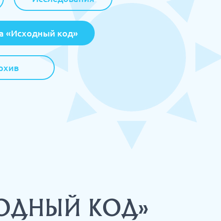
а «Исходный код»
рхив
СХОДНЫЙ КОД»