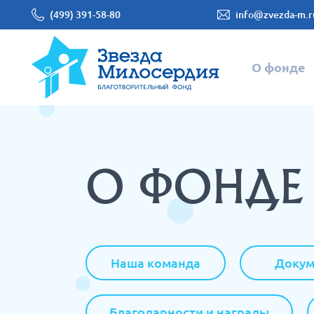
(499) 391-58-80
info@zvezda-m.r
О фонде
О ФОНДЕ
Наша команда
Докум
Благодарности и награды